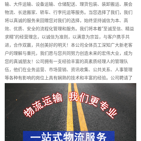
输、大件运输、设备运输、仓储配送、理货包装、装卸搬运、展会
物流、长途搬家、轿车、行李托运等服务。当您选择了我们，我们
将以真诚的服务来回赠您对我们的选择，始终坚持诚信为本、高
效、优质、安全的流程化管理和服务。我们将本着“至诚至信、精益
求精”的经营理念，以诚信为准则，以满意为宗旨，与客户携手共
进，合作双赢，共创美好的明天！本公司全体员工深知广大新老客
户的理解与重托，我们愿与您共同努力创造未来的宏伟大业，成为
您的真诚朋友！公司拥有一支经验丰富的高素质经理人的管理队
伍，他们在业务运营、市场营销、资讯收集、公共关系、人事管理
等各种有影响的岗位上具有娴熟的技术和丰富的经验。公司聘请了
一批物流、快运、仓储、计算机技术等各种领域具有丰富实践经验
的技术员和业务骨干，确保公司业务联系的顺利开展和服务达标，
为客户提供全面、规范的物流服务。 公司拥有特种型、重型和轻型
等专业运输车辆，为客户提供中短途、长途等运输，可达全国所有
省市及中小城市。货物包括普货、特殊货等。运输方式有零担、整
车等运输，设专线，车型有0.6吨、2吨、3吨、5吨、10－100吨
等，并备有冷藏车、保温车等，车型从2米－20米长，可根据不同货